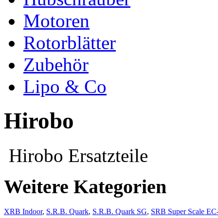
Motoren
Rotorblätter
Zubehör
Lipo & Co
Hirobo
Hirobo Ersatzteile
Weitere Kategorien
XRB Indoor
,
S.R.B. Quark
,
S.R.B. Quark SG
,
SRB Super Scale EC